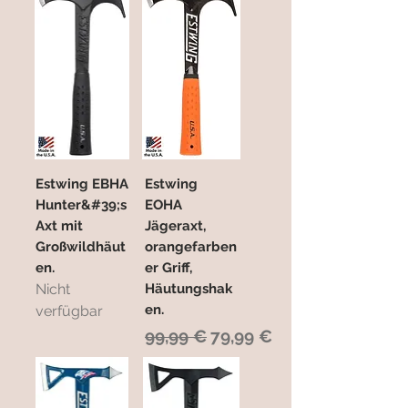
Estwing EBHA
Estwing
Hunter&#39;s
EOHA
Axt mit
Jägeraxt,
Großwildhäut
orangefarben
en.
er Griff,
Nicht
Häutungshak
en.
verfügbar
Standardpreis
Sale-Preis
99,99 €
79,99 €