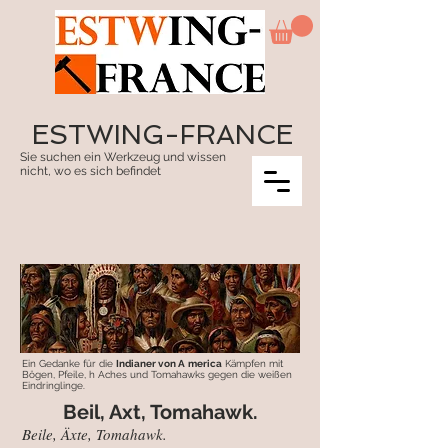
ESTWING-FRANCE
Sie suchen ein Werkzeug und wissen
nicht, wo es sich befindet
Ein Gedanke für die
Indianer von A
merica
Kämpfen mit
Bögen, Pfeile,
h
Aches und Tomahawks gegen die weißen
Eindringlinge.
Beil, Axt, Tomahawk.
Beile, Äxte, Tomahawk.