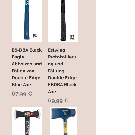
E6-DBA Black
Estwing
Eagle
Protokollieru
Abholzen und
ng und
Fällen von
Fällung
Double Edge
Double Edge
Blue Axe
EBDBA Black
Axe
Preis
67,99 €
Preis
69,99 €