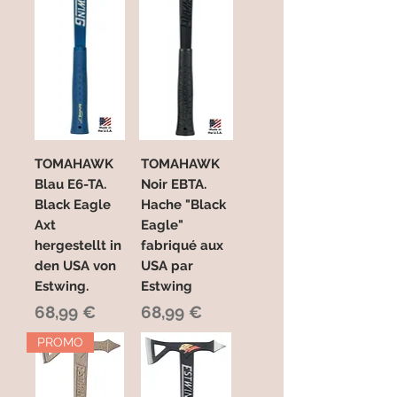
TOMAHAWK
TOMAHAWK
Blau E6-TA.
Noir EBTA.
Black Eagle
Hache "Black
Axt
Eagle"
hergestellt in
fabriqué aux
den USA von
USA par
Estwing.
Estwing
Preis
Preis
68,99 €
68,99 €
PROMO