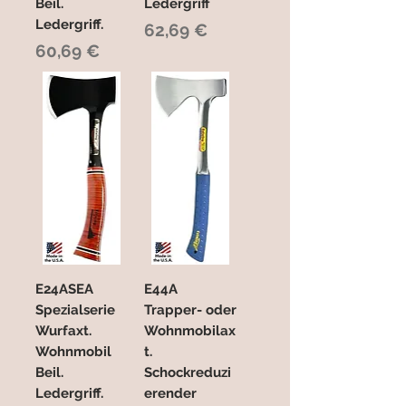
Beil.
Ledergriff
Ledergriff.
Preis
62,69 €
Preis
60,69 €
E24ASEA
E44A
Spezialserie
Trapper- oder
Wurfaxt.
Wohnmobilax
Wohnmobil
t.
Beil.
Schockreduzi
Ledergriff.
erender