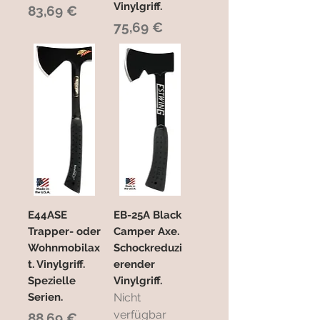
Vinylgriff.
Preis
83,69 €
Preis
75,69 €
E44ASE
EB-25A Black
Trapper- oder
Camper Axe.
Wohnmobilax
Schockreduzi
t. Vinylgriff.
erender
Spezielle
Vinylgriff.
Serien.
Nicht
verfügbar
Preis
88,69 €