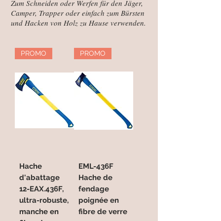
Zum Schneiden oder Werfen für den Jäger,
Camper, Trapper oder einfach zum Bürsten
und Hacken von Holz zu Hause verwenden.
PROMO
PROMO
Hache
EML-436F
d'abattage
Hache de
12-EAX.436F,
fendage
ultra-robuste,
poignée en
manche en
fibre de verre