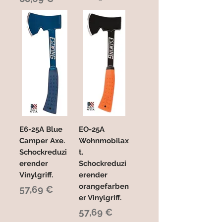
E6-25A Blue
EO-25A
Camper Axe.
Wohnmobilax
Schockreduzi
t.
erender
Schockreduzi
Vinylgriff.
erender
orangefarben
Preis
57,69 €
er Vinylgriff.
Preis
57,69 €