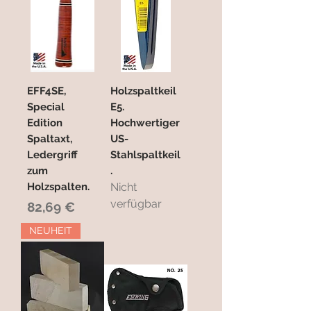
EFF4SE,
Holzspaltkeil
Special
E5.
Edition
Hochwertiger
Spaltaxt,
US-
Ledergriff
Stahlspaltkeil
zum
.
Holzspalten.
Nicht
verfügbar
Preis
82,69 €
NEUHEIT