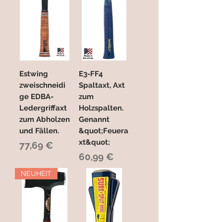
Estwing
E3-FF4
zweischneidi
Spaltaxt, Axt
ge EDBA-
zum
Ledergriffaxt
Holzspalten.
zum Abholzen
Genannt
und Fällen.
&quot;Feuera
xt&quot;
Preis
77,69 €
Preis
60,99 €
NEUHEIT