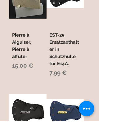
Pierre à
EST-25
Aiguiser,
Ersatzaxthalt
Pierre à
er in
affûter
Schutzhülle
für E14A.
Preis
15,00 €
Preis
7,99 €