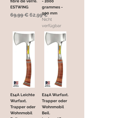
fibre de verre.
- 2000
ESTWING
grammes -
900 mm
Standardpreis
Sale-Preis
69,99 €
62,99 €
Nicht
verfügbar
E14A Leichte
E24A Wurfaxt.
Wurfaxt.
Trapper oder
Trapper oder
Wohnmobil
Wohnmobil
Beil.