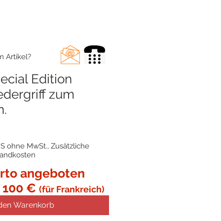
 Artikel?
cial Edition
edergriff zum
n.
S ohne MwSt., Zusätzliche
sandkosten
rto angeboten
 100 €
(für Frankreich)
 den Warenkorb