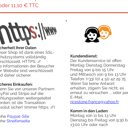
oder 11,10 € TTC
cherheit Ihrer Daten
ser Shop ist dank eines SSL-
Kundendienst:
hutzsystems vollständig
Der Kundenservice ist offen:
rschlüsselt. HTTPS: //
Montag Dienstag Donnerstag
e Informationen der Besucher
Freitag von 9 bis 15 Uhr
r Website sind verschlüsselt
und Mittwoch von 9 bis 13 Uhr
d daher sicherer.
Telefon: (+33) (0) 4 50 42 29 75
Wenn Sie keine Antwort
cheres Einkaufen:
erhalten, zögern Sie nicht, es
nn Sie von unseren Partnern
erneut zu versuchen ... oder pe
yPal und Stripe auf die
E-Mail.
hlungsseiten weitergeleitet
ricestone.france@yahoo.fr
rden, ist die Transaktion
solut sicher! (immer https: //)
Komm in den Laden:
Montag von 11 bis 13 Uhr
iehe
Paypal-Site
Dienstag bis Freitag von 9:30 b
iehe
Streifenseite
13:00 Uhr oder nach