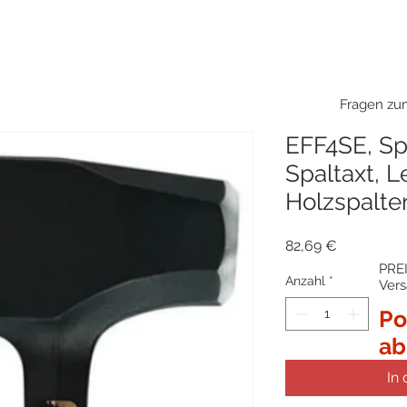
Fragen zum
EFF4SE, Spe
Spaltaxt, L
Holzspalte
Preis
82,69 €
PREI
Anzahl
*
Ver
Po
ab
In