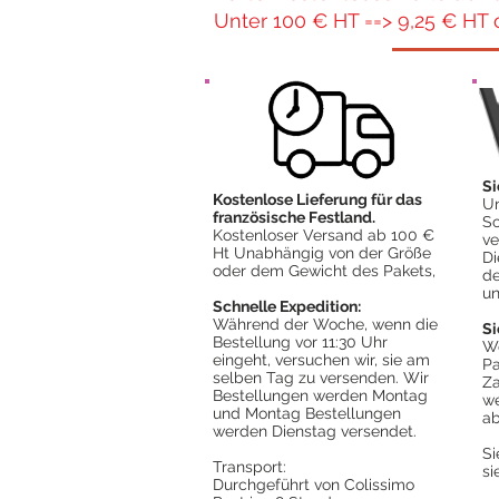
Unter 100 € HT ==> 9,25 € HT 
Si
Kostenlose Lieferung für das
Un
französische Festland.
Sc
Kostenloser Versand ab 100 €
ve
Ht Unabhängig von der Größe
Di
oder dem Gewicht des Pakets,
de
un
Schnelle Expedition:
Während der Woche, wenn die
Si
Bestellung vor 11:30 Uhr
We
eingeht, versuchen wir, sie am
Pa
selben Tag zu versenden. Wir
Za
Bestellungen werden Montag
we
und Montag Bestellungen
ab
werden Dienstag versendet.
S
Transport:
s
Durchgeführt von Colissimo