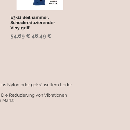
E3-11 Beilhammer.
Schnellansicht
Schockreduzierender
Vinylgriff
Standardpreis
Sale-Preis
54,69 €
46,49 €
 aus Nylon oder gekräuseltem Leder
 Die Reduzierung von Vibrationen
 Markt.