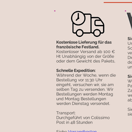
Si
Kostenlose Lieferung für das
Un
französische Festland.
Sc
Kostenloser Versand ab 100 €
ve
Ht Unabhängig von der Größe
Di
oder dem Gewicht des Pakets,
de
un
Schnelle Expedition:
Während der Woche, wenn die
Si
Bestellung vor 11:30 Uhr
We
eingeht, versuchen wir, sie am
Pa
selben Tag zu versenden. Wir
Za
Bestellungen werden Montag
we
und Montag Bestellungen
ab
werden Dienstag versendet.
S
Transport:
s
Durchgeführt von Colissimo
Post in 48 Stunden
Siehe
Versandkosten.