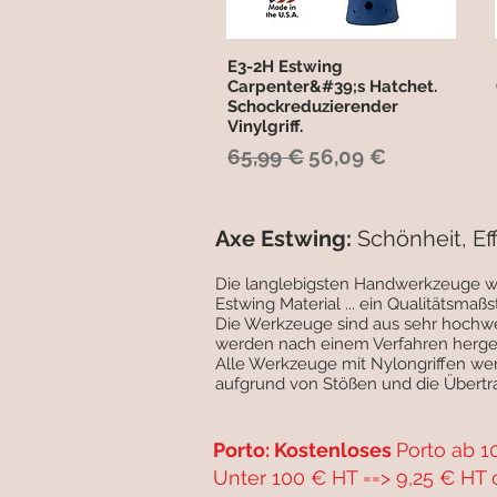
E3-2H Estwing
Schnellansicht
Carpenter&#39;s Hatchet.
Schockreduzierender
Vinylgriff.
Standardpreis
Sale-Preis
65,99 €
56,09 €
Axe Estwing:
Schönheit, Eff
Die langlebigsten Handwerkzeuge wer
Estwing Material ... ein Qualitätsmaß
Die Werkzeuge sind aus sehr hochwe
werden nach einem Verfahren hergest
Alle Werkzeuge mit Nylongriffen wer
aufgrund von Stößen und die Übertra
Porto: Kostenloses
Porto ab 1
Unter 100 € HT ==> 9,25 € HT 