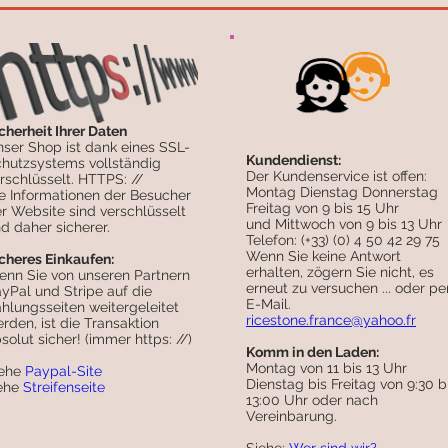
cherheit Ihrer Daten
ser Shop ist dank eines SSL-
Kundendienst:
hutzsystems vollständig
Der Kundenservice ist offen:
rschlüsselt. HTTPS: //
Montag Dienstag Donnerstag
e Informationen der Besucher
Freitag von 9 bis 15 Uhr
r Website sind verschlüsselt
und Mittwoch von 9 bis 13 Uhr
d daher sicherer.
Telefon: (+33) (0) 4 50 42 29 75
Wenn Sie keine Antwort
cheres Einkaufen:
erhalten, zögern Sie nicht, es
nn Sie von unseren Partnern
erneut zu versuchen ... oder pe
yPal und Stripe auf die
E-Mail.
hlungsseiten weitergeleitet
ricestone.france@yahoo.fr
rden, ist die Transaktion
solut sicher! (immer https: //)
Komm in den Laden:
Montag von 11 bis 13 Uhr
iehe
Paypal-Site
Dienstag bis Freitag von 9:30 b
iehe
Streifenseite
13:00 Uhr oder nach
Vereinbarung.