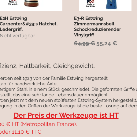
E2H Estwing
E3-R Estwing
Schnellansicht
Schnellansicht
Carpenter&#39;s Hatchet.
Zimmermannsbeil.
Ledergriff.
Schockreduzierender
Vinylgriff
Nicht verfügbar
Standardpreis
Sale-Preis
64,99 €
55,24 €
izienz, Haltbarkeit, Gleichgewicht.
den seit 1923 von der Familie Estwing hergestellt.
stab für handwerkliche Äxte,
rtigem Stahl in einem Stück geschmiedet. Die geformten Griffe
ellt, das eine sehr lange Lebensdauer ermöglicht.
den jetzt mit dem neuen stoßfesten Estwing-System hergestellt.
gung in den Griffen der Werkzeuge ist die beste Lösung auf dem
Der Preis der Werkzeuge ist HT
00 € HT (Metropolitan France).
oder 11,10 € TTC