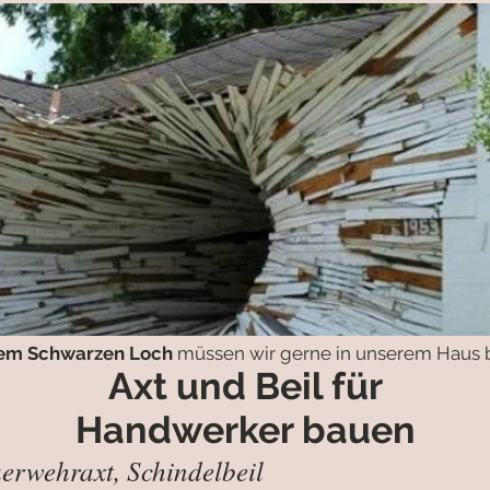
einem Schwarzen Loch
müssen wir gerne in unserem Haus bl
Axt und Beil für
Handwerker bauen
uerwehraxt, Schindelbeil