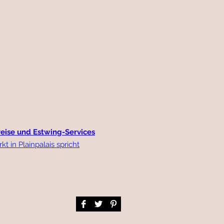
reise und Estwing-Services
 in Plainpalais spricht