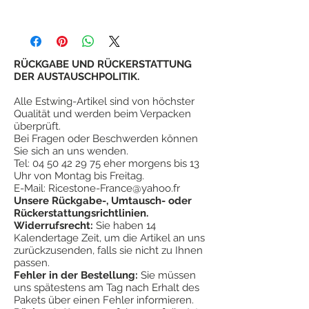
Camper-Axt ... mit einem "gehärteten
Seit über 90 Jahren haben Millionen
Temperament", unübertroffener Balance
zufriedener Kunden bewiesen, dass
und Finish.
estwing-Tools mehr Wert und
Jede Axt wird mit einer hochwertigen
Zufriedenheit bieten als andere ähnliche
RÜCKGABE UND RÜCKERSTATTUNG
Nylonscheide geliefert.
Tools.
DER AUSTAUSCHPOLITIK.
Kopf und Griff sind in einem Stück
Die Garantie von estwing
ist keine
geschmiedet.
Alle Estwing-Artikel sind von höchster
lebenslange Garantie. Estwing garantiert
Der Kopf ist vollständig poliert.
Qualität und werden beim Verpacken
jedoch seine Ganzmetallwerkzeuge
¤
Hochwertiger geschmiedeter Stahl.
überprüft.
vollständig gegen Versagen bei normalem
Bei Fragen oder Beschwerden können
¤
Scharfe Kante von Hand
Gebrauch, jedoch nicht gegen Missbrauch,
Sie sich an uns wenden.
¤
Lieferung mit blauen Nylontaschen
Missbrauch oder Verschleiß.
Tel:
04 50 42 29 75
eher morgens bis 13
¤
Schockreduzierender Griff blauer Griff
Uhr von Montag bis Freitag.
¤
Hergestellt in den USA
E-Mail:
Ricestone-France@yahoo.fr
#
"Axt oben oben"
Unsere Rückgabe-, Umtausch- oder
Rückerstattungsrichtlinien.
Widerrufsrecht:
Sie haben 14
Kalendertage Zeit, um die Artikel an uns
zurückzusenden, falls sie nicht zu Ihnen
passen.
Fehler in der Bestellung:
Sie müssen
uns spätestens am Tag nach Erhalt des
Pakets über einen Fehler informieren.