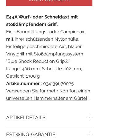
E44A Wurf- oder Schneidaxt mit
stoßdämpfendem Griff.
Eine Baumfällungs- oder Campingaxt
mit
ihrer schützenden Nylonhülle.
Einteilige geschmiedete Axt, blauer
Vinylgriff mit Stoßdämpfungssystem
"Blue Shock Reduction Grip®"
Länge: 406 mm; Schneide: 102 mm;
Gewicht: 1300 g
Artikelnummer
: 034139670025
Verwenden Sie für mehr Komfort einen
universellen Hammerhalter am Gürtel
.
ARTIKELDETAILS
Estwing E44A mit Vinylgriff mit
ESTWING-GARANTIE
Stoßdämpfungssystem. Eine effiziente