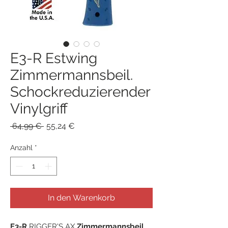
E3-R Estwing
Zimmermannsbeil.
Schockreduzierender
Vinylgriff
Standardpreis
Sale-
 64,99 € 
55,24 €
Preis
Anzahl
*
In den Warenkorb
E3-R
RIGGER'S AX
Zimmermannsbeil