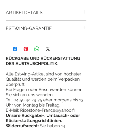
ARTIKELDETAILS
Estwing E3-R
RIGGER'S AXIS
mit
Vinylgriff
ESTWING-GARANTIE
für maximalen Komfort und Langlebigkeit.
Kopf und Griff sind in einem Stück
Seit über 90 Jahren haben Millionen
geschmiedet.
zufriedener Kunden bewiesen, dass
Der Kopf und der Griff sind vollständig
estwing-Tools mehr Wert und
poliert.
Zufriedenheit bieten als andere ähnliche
RÜCKGABE UND RÜCKERSTATTUNG
¤
Hochwertiger geschmiedeter Stahl.
Tools.
DER AUSTAUSCHPOLITIK.
¤
Gestreifter Hammerschlag mit
Die Garantie von estwing
ist keine
Buschhammer.
Alle Estwing-Artikel sind von höchster
lebenslange Garantie. Estwing garantiert
¤
Blauer Vinylgriff mit
Qualität und werden beim Verpacken
jedoch seine Ganzmetallwerkzeuge
Stoßdämpfungssystem.
überprüft.
vollständig gegen Versagen bei normalem
Bei Fragen oder Beschwerden können
¤
Hergestellt in den USA
Gebrauch, jedoch nicht gegen Missbrauch,
Sie sich an uns wenden.
#
"Axt oben oben"
Missbrauch oder Verschleiß.
Tel:
04 50 42 29 75
eher morgens bis 13
Uhr von Montag bis Freitag.
E-Mail:
Ricestone-France@yahoo.fr
Unsere Rückgabe-, Umtausch- oder
Rückerstattungsrichtlinien.
Widerrufsrecht:
Sie haben 14