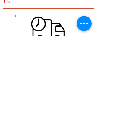
TTC
Kostenlose Lieferung für das französische Festland.
Kostenloser Versand ab 100 € Ht Unabhängig von
der Größe oder dem Gewicht des Pakets,
Schnelle Expedition:
Während der Woche, wenn die Bestellung vor 11:30
Uhr eingeht, versuchen wir, sie am selben Tag zu
versenden. Wir Bestellungen werden Montag und
Montag Bestellungen werden Dienstag versendet.
Transport:
Durchgeführt von Colissimo Post in 48 Stunden
Siehe
Versandkosten.
Sicherheit Ihrer Daten
Unser Shop ist dank eines SSL-Schutzsystems
vollständig verschlüsselt. HTTPS: //
Die Informationen der Besucher der Website sind
verschlüsselt und daher sicherer.