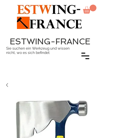
ESTWING-FRANCE
Sie suchen ein Werkzeug und wissen
nicht, wo es sich befindet