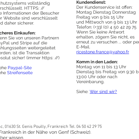
Kundendienst:
hutzsystems vollständig
Der Kundenservice ist offen:
rschlüsselt. HTTPS: //
Montag Dienstag Donnerstag
e Informationen der Besucher
Freitag von 9 bis 15 Uhr
r Website sind verschlüsselt
und Mittwoch von 9 bis 13 Uhr
d daher sicherer.
Telefon: (+33) (0) 4 50 42 29 75
Wenn Sie keine Antwort
cheres Einkaufen:
erhalten, zögern Sie nicht, es
nn Sie von unseren Partnern
erneut zu versuchen ... oder pe
yPal und Stripe auf die
E-Mail.
hlungsseiten weitergeleitet
ricestone.france@yahoo.fr
rden, ist die Transaktion
solut sicher! (immer https: //)
Komm in den Laden:
Montag von 11 bis 13 Uhr
iehe
Paypal-Site
Dienstag bis Freitag von 9:30 b
iehe
Streifenseite
13:00 Uhr oder nach
Vereinbarung.
Siehe:
Wer sind wir?
 01630 St. Genis Pouilly, Frankreich Tel. 04 50 42 29 75
n Frankreich in der Nähe von Genf (Schweiz).
ber wissen.