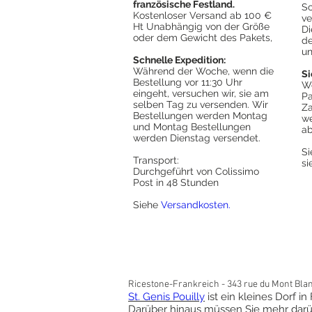
französische Festland.
Sc
Kostenloser Versand ab 100 €
ve
Ht Unabhängig von der Größe
Di
oder dem Gewicht des Pakets,
de
un
Schnelle Expedition:
Während der Woche, wenn die
Si
Bestellung vor 11:30 Uhr
We
eingeht, versuchen wir, sie am
Pa
selben Tag zu versenden. Wir
Za
Bestellungen werden Montag
we
und Montag Bestellungen
ab
werden Dienstag versendet.
S
Transport:
s
Durchgeführt von Colissimo
Post in 48 Stunden
Siehe
Versandkosten.
Ricestone-Frankreich - 343 rue du Mont Blanc,
St. Genis Pouilly
ist ein kleines Dorf i
Darüber hinaus müssen Sie mehr darü