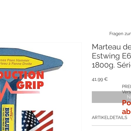
Fragen zum
Marteau de
Estwing E
1800g. Séri
Preis
41,99 €
PREI
Ver
N
Po
ab
ARTIKELDETAILS
Der Flügelhammer de