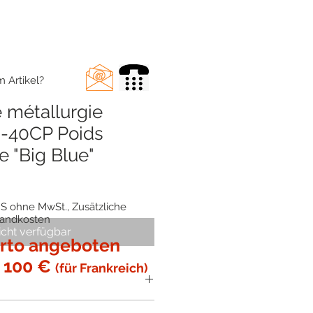
 Artikel?
 métallurgie
6-40CP Poids
e "Big Blue"
S ohne MwSt., Zusätzliche
sandkosten
icht verfügbar
rto angeboten
 100 €
(für Frankreich)
s Bodybuilders mit Vinylgriff.