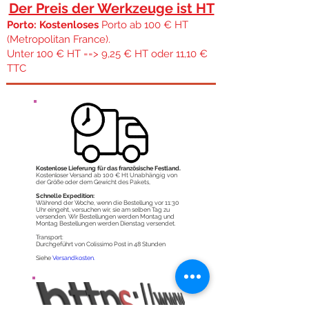
Der Preis der Werkzeuge ist HT
Porto: Kostenloses
Porto ab 100 € HT
(Metropolitan France).
Unter 100 € HT ==> 9,25 € HT oder 11,10 €
TTC
Kostenlose Lieferung für das französische Festland.
Kostenloser Versand ab 100 € Ht Unabhängig von
der Größe oder dem Gewicht des Pakets,
Schnelle Expedition:
Während der Woche, wenn die Bestellung vor 11:30
Uhr eingeht, versuchen wir, sie am selben Tag zu
versenden. Wir Bestellungen werden Montag und
Montag Bestellungen werden Dienstag versendet.
Transport:
Durchgeführt von Colissimo Post in 48 Stunden
Siehe
Versandkosten.