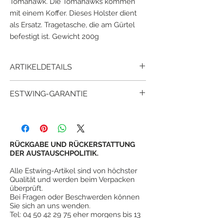
Tomahawk. Die Tomahawks kommen
mit einem Koffer. Dieses Holster dient
als Ersatz. Tragetasche, die am Gürtel
befestigt ist. Gewicht 200g
ARTIKELDETAILS
Schwarzer Estwing EST-12
Hochwertiger
ESTWING-GARANTIE
Nylon-Tomahawk-Halter für Tomahawk
Estwing EBDBA, EDBA
Seit über 90 Jahren haben Millionen
¤
Hochwertiges Nylon passend zur Farbe
zufriedener Kunden bewiesen, dass
des Tomahawk.
estwing-Tools mehr Wert und
¤
Hergestellt in Taiwan.
Zufriedenheit bieten als andere ähnliche
RÜCKGABE UND RÜCKERSTATTUNG
#
Sicherheitsersatzkoffer.
Tools.
DER AUSTAUSCHPOLITIK.
Alle Estwing-Artikel sind von höchster
Qualität und werden beim Verpacken
überprüft.
Bei Fragen oder Beschwerden können
Sie sich an uns wenden.
Tel:
04 50 42 29 75
eher morgens bis 13