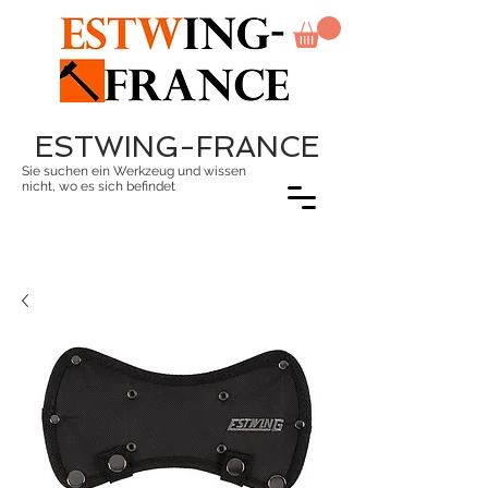
ESTWING-FRANCE
Sie suchen ein Werkzeug und wissen
nicht, wo es sich befindet