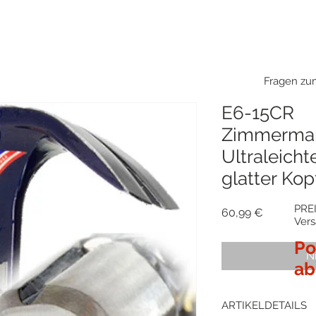
Fragen zum
E6-15CR
Zimmerma
Ultraleicht
glatter Kopf
PREI
Preis
60,99 €
Ver
Po
N
ab
ARTIKELDETAILS