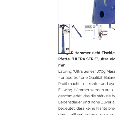
E6-15CR Hammer zieht Tischle
Pfette. "ULTRA SERIE", ultraleic
mm.
Estwing "Ultra Series" 870g Mas
- unübertroffene Qualität, Bala
Profil macht sie leichter und dy
Estwing-Hämmer werden aus ei
geschmiedet, das die stärkste b
Lebensdauer und hohe Zuverläss
bedeutet, dass keine Nähte br
dem weltberühmten und patenti