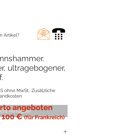
 Artikel?
nnshammer.
er, ultragebogener,
.
S ohne MwSt., Zusätzliche
sandkosten
rto angeboten
icht verfügbar
 100 €
(für Frankreich)