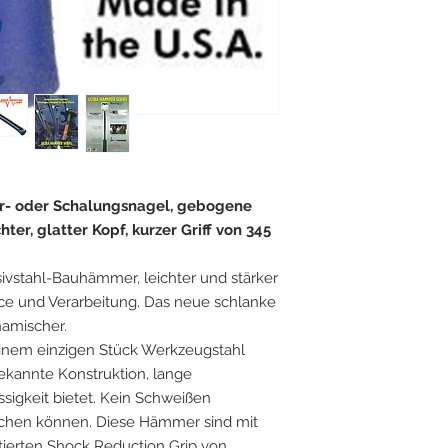
r- oder Schalungsnagel, gebogene
hter, glatter Kopf, kurzer Griff von 345
sivstahl-Bauhämmer, leichter und stärker
nce und Verarbeitung. Das neue schlanke
namischer.
nem einzigen Stück Werkzeugstahl
ekannte Konstruktion, lange
igkeit bietet. Kein Schweißen
echen können. Diese Hämmer sind mit
erten Shock Reduction Grip von