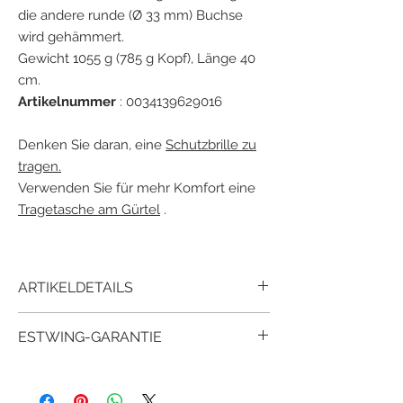
die andere runde (Ø 33 mm) Buchse
wird gehämmert.
Gewicht 1055 g (785 g Kopf), Länge 40
cm.
Artikelnummer
: 0034139629016
Denken Sie daran, eine
Schutzbrille zu
tragen.
Verwenden Sie für mehr Komfort eine
Tragetasche am Gürtel
.
ARTIKELDETAILS
Der Estwing E3-28SM mit langem
ESTWING-GARANTIE
geklebtem und geformtem Vinylgriff mit
"Shock Reduction Grip®" -System bietet
Seit über 90 Jahren haben Millionen
maximalen Komfort und Haltbarkeit bei
zufriedener Kunden bewiesen, dass
gleichzeitiger Reduzierung von Vibrationen