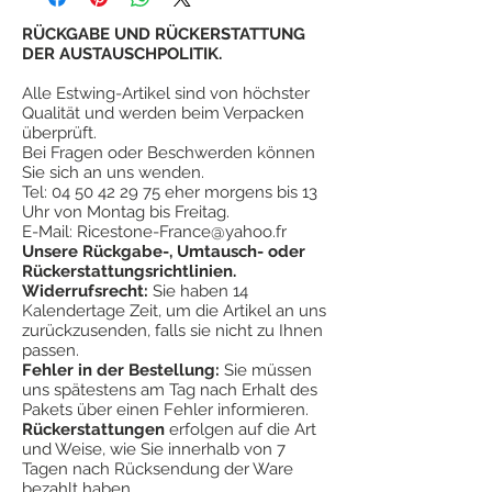
estwing-Tools mehr Wert und
durch Stöße.
Zufriedenheit bieten als andere ähnliche
RÜCKGABE UND RÜCKERSTATTUNG
Kopf und Griff sind in einem Stück
Tools.
DER AUSTAUSCHPOLITIK.
geschmiedet.
Die Garantie von estwing
ist keine
Der polierte und buschgehämmerte Kopf.
Alle Estwing-Artikel sind von höchster
lebenslange Garantie. Estwing garantiert
¤
Hochwertiger geschmiedeter Stahl.
Qualität und werden beim Verpacken
jedoch seine Hämmer (ganz aus Metall)
¤
Hammer zieht geraden Nagel heraus.
überprüft.
vollständig gegen Versagen bei normalem
Bei Fragen oder Beschwerden können
¤
Kopfgewicht 785 g
Gebrauch, garantiert jedoch nicht, dass
Sie sich an uns wenden.
¤
Länge 405 mm
seine Werkzeuge gegen Missbrauch,
Tel:
04 50 42 29 75
eher morgens bis 13
¤
Mit Stoßdämpfungssystem® handhaben
Uhr von Montag bis Freitag.
Missbrauch oder Verschleiß geschützt
¤
Hergestellt in den USA
E-Mail:
Ricestone-France@yahoo.fr
sind.
#
"Große Schlagkraft
"
Unsere Rückgabe-, Umtausch- oder
Rückerstattungsrichtlinien.
Widerrufsrecht:
Sie haben 14
Kalendertage Zeit, um die Artikel an uns
zurückzusenden, falls sie nicht zu Ihnen
passen.
Fehler in der Bestellung:
Sie müssen
uns spätestens am Tag nach Erhalt des
Pakets über einen Fehler informieren.
Rückerstattungen
erfolgen auf die Art
und Weise, wie Sie innerhalb von 7
Tagen nach Rücksendung der Ware
bezahlt haben.