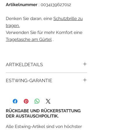
Artikelnummer
: 0034139627012
Denken Sie daran, eine
Schutzbrille zu
tragen.
Verwenden Sie für mehr Komfort eine
Tragetasche am Gürtel
.
ARTIKELDETAILS
Der Estwing E3-22SR mit
geklebtem und
ESTWING-GARANTIE
geformtem Vinylgriff mit "Shock Reduction
Grip®" -System bietet maximalen Komfort
Seit über 90 Jahren haben Millionen
und Haltbarkeit bei gleichzeitiger
zufriedener Kunden bewiesen, dass
Reduzierung von Vibrationen durch Stöße.
estwing-Tools mehr Wert und
Kopf und Griff sind in einem Stück
Zufriedenheit bieten als andere ähnliche
RÜCKGABE UND RÜCKERSTATTUNG
geschmiedet.
Tools.
DER AUSTAUSCHPOLITIK.
Der Kopf ist poliert.
Die Garantie von estwing
ist keine
¤
Hochwertiger geschmiedeter Stahl.
Alle Estwing-Artikel sind von höchster
lebenslange Garantie. Estwing garantiert