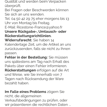
¤
Hammer zieht geraden Nagel heraus.
Qualität und werden beim Verpacken
jedoch seine Hämmer (ganz aus Metall)
¤
Kopfgewicht 615 g
überprüft.
vollständig gegen Versagen bei normalem
Bei Fragen oder Beschwerden können
¤
Mit Stoßdämpfungssystem® handhaben
Gebrauch, garantiert jedoch nicht, dass
Sie sich an uns wenden.
¤
Hergestellt in den USA
seine Werkzeuge gegen Missbrauch,
Tel:
04 50 42 29 75
eher morgens bis 13
#
"
Carpenter's Nagelzieher"
Uhr von Montag bis Freitag.
Missbrauch oder Verschleiß geschützt
E-Mail:
Ricestone-France@yahoo.fr
sind.
Unsere Rückgabe-, Umtausch- oder
Rückerstattungsrichtlinien.
Widerrufsrecht:
Sie haben 14
Kalendertage Zeit, um die Artikel an uns
zurückzusenden, falls sie nicht zu Ihnen
passen.
Fehler in der Bestellung:
Sie müssen
uns spätestens am Tag nach Erhalt des
Pakets über einen Fehler informieren.
Rückerstattungen
erfolgen auf die Art
und Weise, wie Sie innerhalb von 7
Tagen nach Rücksendung der Ware
bezahlt haben.
Im Falle eines Problems
zögern Sie
nicht, die allgemeinen
Verkaufsbedingungen zu prüfen, oder
wir präsentieren die rechtlichen Daten ...