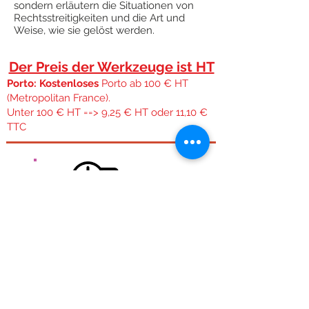
sondern erläutern die Situationen von
Rechtsstreitigkeiten und die Art und
Weise, wie sie gelöst werden.
Der Preis der Werkzeuge ist HT
Porto: Kostenloses
Porto ab 100 € HT
(Metropolitan France).
Unter 100 € HT ==> 9,25 € HT oder 11,10 €
TTC
Kostenlose Lieferung für das französische Festland.
Kostenloser Versand ab 100 € Ht Unabhängig von
der Größe oder dem Gewicht des Pakets,
Schnelle Expedition:
Während der Woche, wenn die Bestellung vor 11:30
Uhr eingeht, versuchen wir, sie am selben Tag zu
versenden. Wir Bestellungen werden Montag und
Montag Bestellungen werden Dienstag versendet.
Transport:
Durchgeführt von Colissimo Post in 48 Stunden