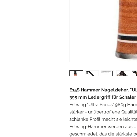
E15S Hammer Nagelzieher. "ULTR
395 mm Ledergriff für Schaler 
Estwing "Ultra Series" 980g Hä
stärker - unübertroffene Qualit
schlanke Profil macht sie leich
Estwing-Hämmer werden aus ei
geschmiedet, das die stärkste b