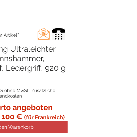
 Artikel?
g Ultraleichter
nnshammer,
f, Ledergriff, 920 g
preis
Sale-
Preis
S ohne MwSt., Zusätzliche
sandkosten
rto angeboten
 100 €
(für Frankreich)
 den Warenkorb