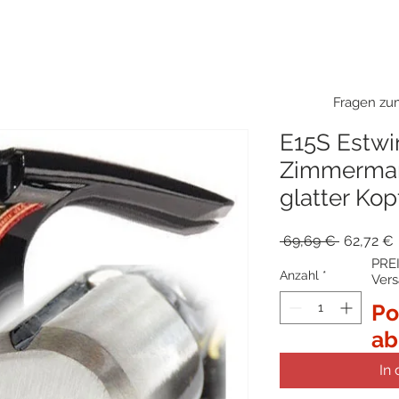
Fragen zum
E15S Estwin
Zimmerma
glatter Kop
Standard
 69,69 € 
62,72 €
PREI
Anzahl
*
Ver
Po
ab
In