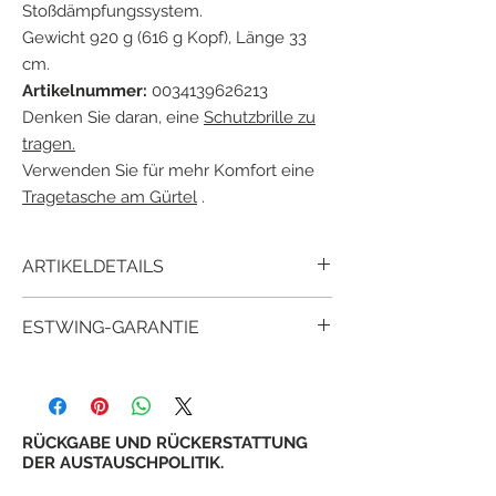
Stoßdämpfungssystem.
Gewicht 920 g (616 g Kopf), Länge 33
cm.
Artikelnummer:
0034139626213
Denken Sie daran, eine
Schutzbrille zu
tragen.
Verwenden Sie für mehr Komfort eine
Tragetasche am Gürtel
.
ARTIKELDETAILS
Der Estwing E3-22P mit
geklebtem und
ESTWING-GARANTIE
geformtem Vinylgriff mit "Shock Reduction
Grip®" -System bietet maximalen Komfort
Seit über 90 Jahren haben Millionen
und Haltbarkeit bei gleichzeitiger
zufriedener Kunden bewiesen, dass
Reduzierung von Vibrationen durch Stöße.
estwing-Tools mehr Wert und
Kopf und Griff sind in einem Stück
Zufriedenheit bieten als andere ähnliche
RÜCKGABE UND RÜCKERSTATTUNG
geschmiedet.
Tools.
DER AUSTAUSCHPOLITIK.
Der Kopf ist vollständig poliert.
Die Garantie von estwing
ist keine
¤
Hochwertiger geschmiedeter Stahl.