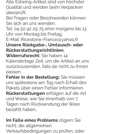
Alle Estwing-Artikel sind von höchster
lebenslange Garantie. Estwing garantiert
¤ Spitzenhammer
, glatter Kopf
Qualität und werden beim Verpacken
jedoch seine Hämmer (ganz aus Metall)
¤
Kopfgewicht 616 g
überprüft.
vollständig gegen Versagen bei normalem
Bei Fragen oder Beschwerden können
¤
Mit Stoßdämpfungssystem® handhaben
Gebrauch, garantiert jedoch nicht, dass
Sie sich an uns wenden.
¤
Hergestellt in den USA
seine Werkzeuge gegen Missbrauch,
Tel:
04 50 42 29 75
eher morgens bis 13
#
"Die Nummer Eins" der Werkzeuge von
Uhr von Montag bis Freitag.
Missbrauch oder Verschleiß geschützt
Geologen.
E-Mail:
Ricestone-France@yahoo.fr
sind.
Unsere Rückgabe-, Umtausch- oder
Rückerstattungsrichtlinien.
Widerrufsrecht:
Sie haben 14
Kalendertage Zeit, um die Artikel an uns
zurückzusenden, falls sie nicht zu Ihnen
passen.
Fehler in der Bestellung:
Sie müssen
uns spätestens am Tag nach Erhalt des
Pakets über einen Fehler informieren.
Rückerstattungen
erfolgen auf die Art
und Weise, wie Sie innerhalb von 7
Tagen nach Rücksendung der Ware
bezahlt haben.
Im Falle eines Problems
zögern Sie
nicht, die allgemeinen
Verkaufsbedingungen zu prüfen, oder