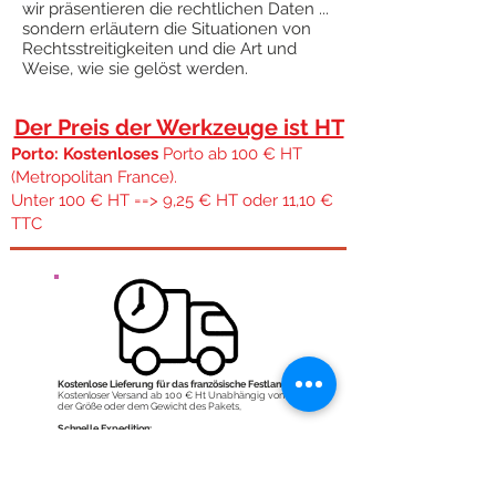
wir präsentieren die rechtlichen Daten ...
sondern erläutern die Situationen von
Rechtsstreitigkeiten und die Art und
Weise, wie sie gelöst werden.
Der Preis der Werkzeuge ist HT
Porto: Kostenloses
Porto ab 100 € HT
(Metropolitan France).
Unter 100 € HT ==> 9,25 € HT oder 11,10 €
TTC
Kostenlose Lieferung für das französische Festland.
Kostenloser Versand ab 100 € Ht Unabhängig von
der Größe oder dem Gewicht des Pakets,
Schnelle Expedition:
Während der Woche, wenn die Bestellung vor 11:30
Uhr eingeht, versuchen wir, sie am selben Tag zu
versenden. Wir Bestellungen werden Montag und
Montag Bestellungen werden Dienstag versendet.
Transport: