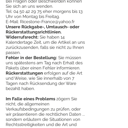
Bei Fragen oder Beschwerden können
mauvaise utilisation, un abus ou une
Sie sich an uns wenden.
usure.
Tel:
04 50 42 29 75
eher morgens bis 13
Uhr von Montag bis Freitag.
E-Mail:
Ricestone-France@yahoo.fr
Unsere Rückgabe-, Umtausch- oder
Rückerstattungsrichtlinien.
Widerrufsrecht:
Sie haben 14
Kalendertage Zeit, um die Artikel an uns
zurückzusenden, falls sie nicht zu Ihnen
passen.
Fehler in der Bestellung:
Sie müssen
uns spätestens am Tag nach Erhalt des
Pakets über einen Fehler informieren.
Rückerstattungen
erfolgen auf die Art
und Weise, wie Sie innerhalb von 7
Tagen nach Rücksendung der Ware
bezahlt haben.
Im Falle eines Problems
zögern Sie
nicht, die allgemeinen
Verkaufsbedingungen zu prüfen, oder
wir präsentieren die rechtlichen Daten ...
sondern erläutern die Situationen von
Rechtsstreitigkeiten und die Art und