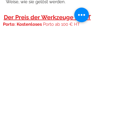
Weise, wie sie gelöst werden.
Der Preis der Werkzeuge ist HT
Porto: Kostenloses
Porto ab 100 € HT
(Metropolitan France).
Unter 100 € HT ==> 9,25 € HT oder 11,10 €
TTC
Kostenlose Lieferung für das französische Festland.
Kostenloser Versand ab 100 € Ht Unabhängig von
der Größe oder dem Gewicht des Pakets,
Schnelle Expedition:
Während der Woche, wenn die Bestellung vor 11:30
Uhr eingeht, versuchen wir, sie am selben Tag zu
versenden. Wir Bestellungen werden Montag und
Montag Bestellungen werden Dienstag versendet.
Transport:
Durchgeführt von Colissimo Post in 48 Stunden
Siehe
Versandkosten.