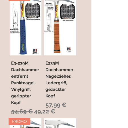
E3-239M
E239M
Dachhammer
Dachhammer
entfernt
Nagelzieher,
Punktnagel.
Ledergriff,
Vinylgriff,
gezackter
gerippter
Kopf
Kopf
Preis
57,99 €
Standardpreis
Sale-Preis
54,69 €
49,22 €
PROMO