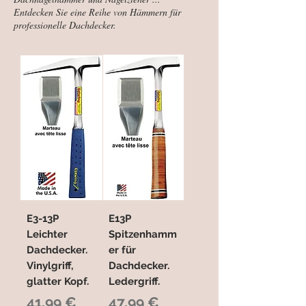
Entdecken Sie eine Reihe von Hämmern für
professionelle Dachdecker.
E3-13P
E13P
Leichter
Spitzenhamm
Dachdecker.
er für
Vinylgriff,
Dachdecker.
glatter Kopf.
Ledergriff.
Preis
Preis
41,99 €
47,99 €