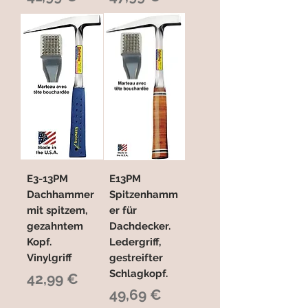
E3-13PM
E13PM
Dachhammer
Spitzenhamm
mit spitzem,
er für
gezahntem
Dachdecker.
Kopf.
Ledergriff,
Vinylgriff
gestreifter
Schlagkopf.
Preis
42,99 €
Preis
49,69 €