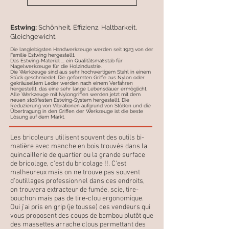
Estwing:
Schönheit, Effizienz, Haltbarkeit,
Gleichgewicht.
Die langlebigsten Handwerkzeuge werden seit 1923 von der
Familie Estwing hergestellt.
Das Estwing-Material ... ein Qualitätsmaßstab für
Nagelwerkzeuge für die Holzindustrie.
Die Werkzeuge sind aus sehr hochwertigem Stahl in einem
Stück geschmiedet. Die geformten Griffe aus Nylon oder
gekräuseltem Leder werden nach einem Verfahren
hergestellt, das eine sehr lange Lebensdauer ermöglicht.
Alle Werkzeuge mit Nylongriffen werden jetzt mit dem
neuen stoßfesten Estwing-System hergestellt. Die
Reduzierung von Vibrationen aufgrund von Stößen und die
Übertragung in den Griffen der Werkzeuge ist die beste
Lösung auf dem Markt.
Les bricoleurs utilisent souvent des outils bi-
matière avec manche en bois trouvés dans la
quincaillerie de quartier ou la grande surface
de bricolage, c'est du bricolage !!. C'est
malheureux mais on ne trouve pas souvent
d'outillages professionnel dans ces endroits,
on trouvera extracteur de fumée, scie, tire-
bouchon mais pas de tire-clou ergonomique.
Oui j'ai pris en grip (je tousse) ces vendeurs qui
vous proposent des coups de bambou plutôt que
des massettes arrache clous permettant des