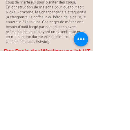
coup de marteaux pour planter des clous.
En construction de maisons pour que tout soit
Nickel - chrome, les charpentiers s'attaquent à
la charpente, le coffreur au béton de la dalle, le
couvreur à la toiture. Ces corps de métier ont
besoin d'outil forgé par des artisans avec
précision, des outils ayant une excellente prise
en main et une dureté extraordinaire.
Utilisez les outils Estwing.
Der Preis der Werkzeuge ist HT
Porto: Kostenloses
Porto ab 100 € HT
(Metropolitan France).
Unter 100 € HT ==> 9,25 € HT oder 11,10 €
TTC
Kostenlose Lieferung für das französische Festland.
Kostenloser Versand ab 100 € Ht Unabhängig von
der Größe oder dem Gewicht des Pakets,